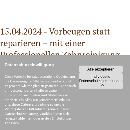
15.04.2024 -
Vorbeugen statt
reparieren – mit einer
Professionellen Zahnreinigung
(PZR)
Datenschutzeinwilligung
Alle akzeptieren
Schöne, gesunde Zähne
Individuelle
Diese Website benutzt essentielle Cookies, um
Datenschutzeinstellungen
die Bedienung der Webseite so einfach und
verleihen nicht nur ein
angenehm wie möglich zu gestalten. Aber auch
sympathisches Lächeln,
um personalisierte Inhalte zu zeigen,
Funktionen anzubieten und Statistiken zu
vielmehr bedeuten sie auch ein
erheben. Ein Klick auf „Zustimmen“ erlaubt
uns, diese Datenverarbeitung sowie die
Stück Lebensqualität. Deshalb
Weitergabe an Drittanbieter gemäß unserer
Datenschutzerklärung. Cookies lassen sich
setzen wir jeden Tag alles
jederzeit ablehnen oder in den Einstellungen
daran, das Beste für Ihre Zähne
anpassen.